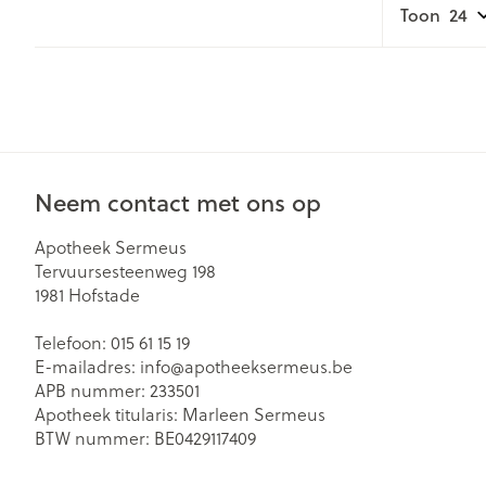
Toon
Gezichtsverzor
Pillendozen en
accessoires
Pigmentstoorn
Gevoelige huid
geïrriteerde hu
Gemengde hu
Neem contact met ons op
Doffe huid
Apotheek Sermeus
Toon meer
Tervuursesteenweg 198
1981
Hofstade
Snurken
Telefoon:
015 61 15 19
E-mailadres:
info@
apotheeksermeus.be
APB nummer:
233501
Apotheek titularis:
Marleen Sermeus
BTW nummer:
BE0429117409