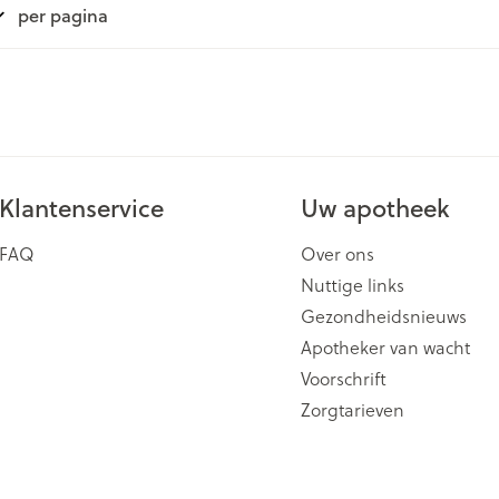
per pagina
ging
Supplementen
Insectenwe
Mondmaskers
middelen
issen
 -
id
id
Klantenservice
Uw apotheek
FAQ
Over ons
Nuttige links
Gezondheidsnieuws
Apotheker van wacht
Zelfbruiner
Scheren
Voorschrift
Zorgtarieven