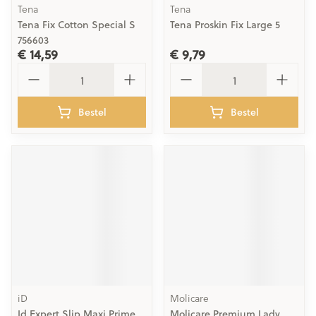
Tena
Tena
Tena Fix Cotton Special S
Tena Proskin Fix Large 5
756603
€ 14,59
€ 9,79
Aantal
Aantal
Bestel
Bestel
iD
Molicare
Id Expert Slip Maxi Prime
Molicare Premium Lady