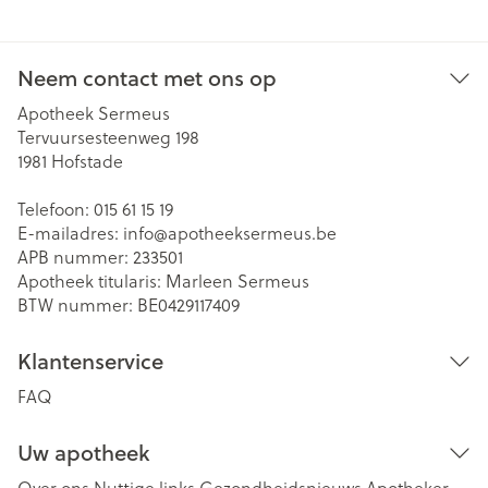
Neem contact met ons op
Apotheek Sermeus
Tervuursesteenweg 198
1981
Hofstade
Telefoon:
015 61 15 19
E-mailadres:
info@
apotheeksermeus.be
APB nummer:
233501
Apotheek titularis:
Marleen Sermeus
BTW nummer:
BE0429117409
Klantenservice
FAQ
Uw apotheek
Over ons
Nuttige links
Gezondheidsnieuws
Apotheker