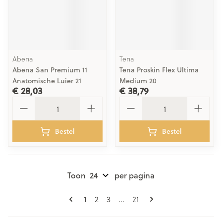
Abena
Tena
Abena San Premium 11
Tena Proskin Flex Ultima
Anatomische Luier 21
Medium 20
€ 28,03
€ 38,79
Aantal
Aantal
Bestel
Bestel
Toon
per pagina
Pagina's
U lees momenteel pagina
Pagina
Pagina
Pagina
1
2
3
...
21