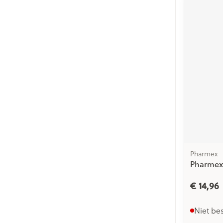
Gezichtsverzor
Pillendozen en
accessoires
Pigmentstoorn
Gevoelige huid
geïrriteerde hu
Gemengde hu
Doffe huid
Toon meer
Pharmex
Snurken
Pharmex 
€ 14,96
Niet be