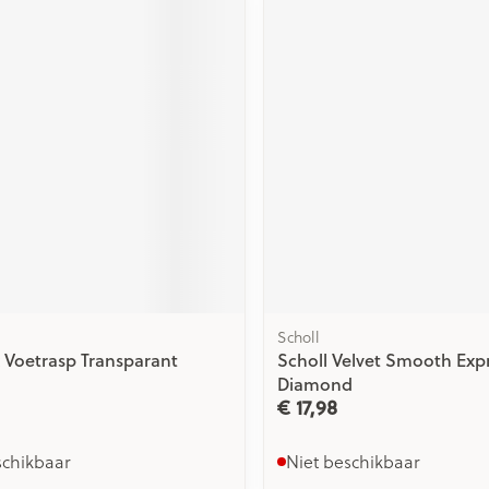
ging
Supplementen
Insectenwe
Mondmaskers
middelen
issen
 -
id
id
Scholl
Zelfbruiner
Scheren
Voetrasp Transparant
Scholl Velvet Smooth Expr.
Diamond
€ 17,98
schikbaar
Niet beschikbaar