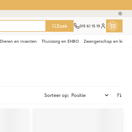
Oversc
Zoek
015 61 15 19
Klant menu
Dieren en insecten
Thuiszorg en EHBO
Zwangerschap en kinde
en
e
ten
ts
Handen
Voedingstherapie &
Zicht
Gemmotherapie
Incontinentie
Paarden
Mineralen, vitaminen en
ten
welzijn
tonica
eren
Handverzorging
Onderleggers
Ogen
Mineralen
 gewrichten
Steunkousen
n
apslingerie
Handhygiëne
Luierbroekje
Sorteer op:
en - detox
Neus
Vitaminen
en hygiëne
Manicure & pedicure
Inlegverband
n
Keel
n
Incontinentieslips
Botten, spieren en
ten
Toon meer
gewrichten
armtetherapie
ogels
Fytotherapie
Wondzorg