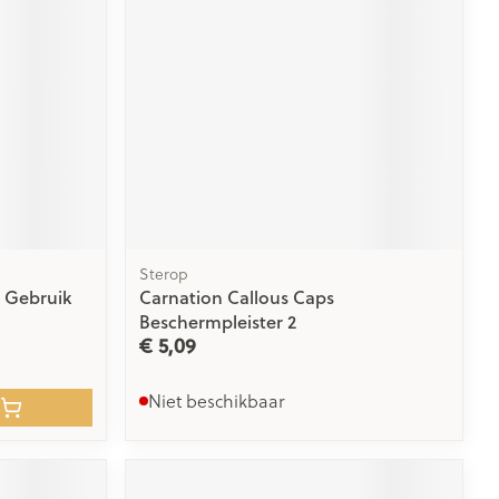
Toon meer
Diagnosetesten en
stress
Vlooien en teken
Mond en keel
meetapparatuur
Oren
Zuigtabletten
Alcoholtest
g
Oordopjes
herapie -
Mond, muil of snavel
en -druppels
Spray - oplossing
Bloeddrukmeter
ls
Oorreiniging
Cholesteroltest
zen
Oordruppels
Hartslagmeter
ulpmiddelen
Sterop
Toon meer
 Gebruik
Carnation Callous Caps
Beschermpleister 2
€ 5,09
herming
Hygiëne
Ergonomie
nning en -
Aambeien
Niet beschikbaar
s
Bad en douche
Ademhaling en zuurstof
je
Badkamer