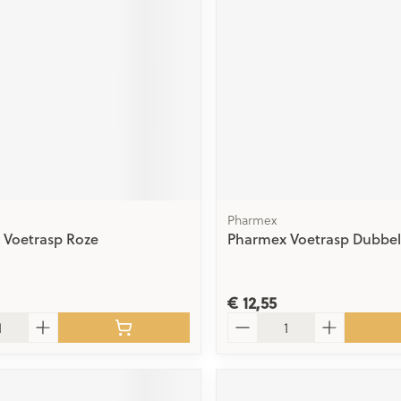
0+ categorie
Wondzorg
EHBO
ie
ven
Homeopathie
Spieren en gewrichten
Gemoed en 
Ogen
Neus
Neus
Ogen
eneeskunde categorie
Vilt
Podologie
n
Ooginfecties
Tabletten
Spray
Oogspoelin
Handschoenen
Oren
Cold - Hot t
Ogen
Anti allergische en anti
Neussprays 
 en EHBO categorie
denborstels
Oogdruppe
warm/koud
inflammatoire middelen
al
Wondhelend
los
Creme - gel
Verbanddo
 antiviraal
Ontzwellende middelen
insecten categorie
Brandwonden
 pluimen
Accessoires
Droge ogen
Medische h
Glaucoom
Toon meer
Pharmex
ddelen categorie
Toon meer
 Voetrasp Roze
Pharmex Voetrasp Dubbel
Toon meer
€ 12,55
en
e en
Nagels
Diabetes
Zonnebesc
Stoma
Hart- en bloedvaten
Bloedverdu
Aantal
stolling
eelt en
Nagellak
Bloedglucosemeter
Aftersun
Stomazakje
len
Kalk- en schimmelnagels
Teststrips en naalden
Lippen
Stomaplaat
spray
ires