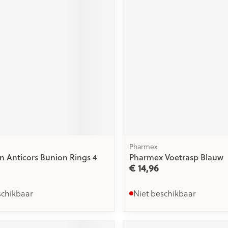
Nagelbijten
Overige diabetes
Zonnebank
Accessoires
producten
Nagelversterkend
Voorbereidi
doorn
Naalden voor
elsel
Hormonaal stelsel
Gynaecolog
Toon meer
Toon meer
insulinespuiten
Toon meer
wrichten
Zenuwstelsel
Slapelooshe
en stress
r mannen
Make-up
Seksualitei
hygiene
uiten
Sondes, baxters en
Bandages e
rging
Make-up penselen en
catheters
- orthopedi
Immuniteit
Allergie
Condooms 
verbanden
gebruiksvoorwerpen
Sondes
anticoncept
injectie
Eyeliner - oogpotlood
Buik
ging
Pharmex
Accessoires voor sondes
Intiem welzi
Acne
Oor
Mascara
n Anticors Bunion Rings 4
Pharmex Voetrasp Blauw
Arm
Baxters
Intieme ver
€ 14,96
nsulinepen -
Oogschaduw
Elleboog
Catheters
Massage
Afslanken
Homeopath
Toon meer
schikbaar
Niet beschikbaar
Enkel en vo
Toon meer
Toon meer
delen
Haar