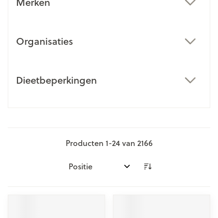
Merken
filter
Organisaties
filter
Dieetbeperkingen
filter
Producten
1
-
24
van
2166
Sorteer op: