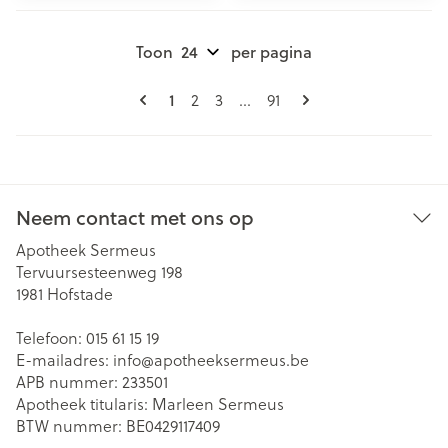
Toon
per pagina
Pagina's
U lees momenteel pagina
1
Pagina
Pagina
Pagina
2
3
...
91
Neem contact met ons op
Apotheek Sermeus
Tervuursesteenweg 198
1981
Hofstade
Telefoon:
015 61 15 19
E-mailadres:
info@
apotheeksermeus.be
APB nummer:
233501
Apotheek titularis:
Marleen Sermeus
BTW nummer:
BE0429117409