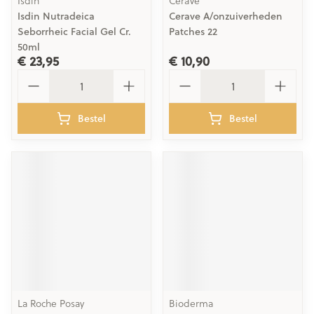
Isdin
CeraVe
Isdin Nutradeica
Cerave A/onzuiverheden
Seborrheic Facial Gel Cr.
Patches 22
50ml
€ 23,95
€ 10,90
Aantal
Aantal
Bestel
Bestel
La Roche Posay
Bioderma