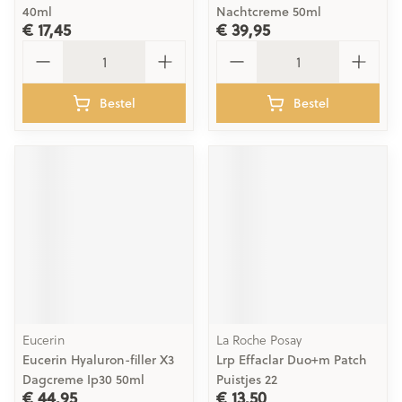
40ml
Nachtcreme 50ml
€ 17,45
€ 39,95
Aantal
Aantal
Bestel
Bestel
Eucerin
La Roche Posay
Eucerin Hyaluron-filler X3
Lrp Effaclar Duo+m Patch
Dagcreme Ip30 50ml
Puistjes 22
€ 44,95
€ 13,50