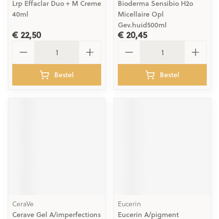
Lrp Effaclar Duo + M Creme
Bioderma Sensibio H2o
40ml
Micellaire Opl
Gev.huid500ml
€ 22,50
€ 20,45
Aantal
Aantal
Bestel
Bestel
CeraVe
Eucerin
Cerave Gel A/imperfections
Eucerin A/pigment