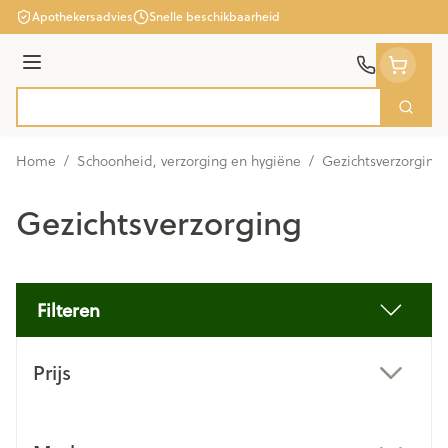
Ga naar de inhoud
Apothekersadvies
Snelle beschikbaarheid
Menu
Zoek
Product, merk, categorie...
Home
/
Schoonheid, verzorging en hygiëne
/
Gezichtsverzorging
Gezichtsverzorging
Filteren
Doorgaan naar productlijst
Prijs
filter