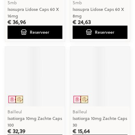
Smb
Smb
Isosupra Lidose Caps 60 X
Isosupra Lidose Caps 60 X
16mg
8mg
€ 36,96
€ 24,63
Reserveer
Reserveer
Geneesmiddel
Op voorschrift
Geneesmiddel
Op voorschrift
Bailleul
Bailleul
Isotiorga 10mg Zachte Caps
Isotiorga 10mg Zachte Caps
100
30
€ 32,39
€ 15,64