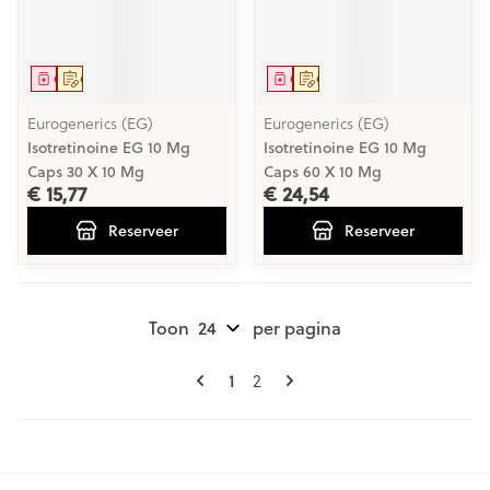
Geneesmiddel
Op voorschrift
Geneesmiddel
Op voorschrift
Eurogenerics (EG)
Eurogenerics (EG)
Isotretinoine EG 10 Mg
Isotretinoine EG 10 Mg
Caps 30 X 10 Mg
Caps 60 X 10 Mg
€ 15,77
€ 24,54
Reserveer
Reserveer
Toon
per pagina
Pagina's
U lees momenteel pagina
Pagina
1
2