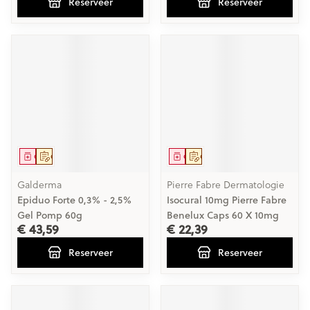
Reserveer
Reserveer
Geneesmiddel
Op voorschrift
Geneesmiddel
Op voorschrift
Galderma
Pierre Fabre Dermatologie
Epiduo Forte 0,3% - 2,5%
Isocural 10mg Pierre Fabre
Gel Pomp 60g
Benelux Caps 60 X 10mg
€ 43,59
€ 22,39
Reserveer
Reserveer