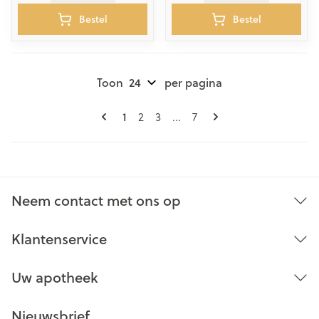
Bestel
Bestel
Toon
per pagina
Pagina's
U lees momenteel pagina
1
Pagina
Pagina
Pagina
2
3
...
7
Neem contact met ons op
Klantenservice
Uw apotheek
Nieuwsbrief