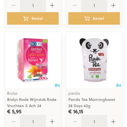
Aantal
Aantal
Bestel
Bestel
Biolys
panda
Biolys Rode Wijnstok Rode
Panda Tea Morningboost
Vruchten S Ach 24
28 Days 42g
€ 5,95
€ 16,15
Aantal
Aantal