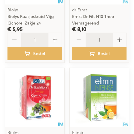
Biolys
dr Ernst
Biolys Kaasjeskruid Vijg
Ernst Dr Filt N10 Thee
Cichorei Zakje 24
Vermagerend
€ 5,95
€ 8,10
Aantal
Aantal
Bestel
Bestel
Biolys
Elimin