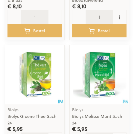
& Blaas
Bloedzuiverend
€ 8,10
€ 8,10
Aantal
Aantal
Bestel
Bestel
Biolys
Biolys
Biolys Groene Thee Sach
Biolys Melisse Munt Sach
24
24
€ 5,95
€ 5,95