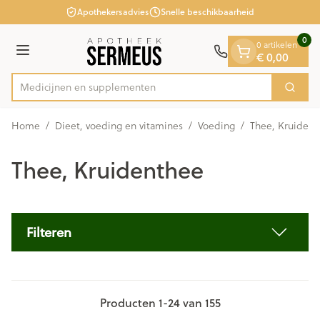
Dia 1 van 1
Ga naar de inhoud
Apothekersadvies
Snelle beschikbaarheid
0
0 artikelen
€ 0,00
Menu
Medic
Zoek
Product, merk, categorie...
Home
/
Dieet, voeding en vitamines
/
Voeding
/
Thee, Kruident
Thee, Kruidenthee
Filteren
Producten
1
-
24
van
155