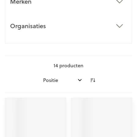
Merken
filter
Organisaties
filter
14
producten
Sorteer op: