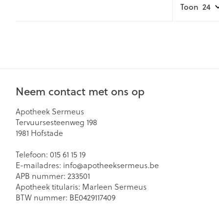
Toon
Gezichtsverzor
Pillendozen en
accessoires
Pigmentstoorn
Gevoelige huid
geïrriteerde hu
Gemengde hu
Neem contact met ons op
Doffe huid
Apotheek Sermeus
Toon meer
Tervuursesteenweg 198
1981
Hofstade
Telefoon:
015 61 15 19
Snurken
E-mailadres:
info@
apotheeksermeus.be
APB nummer:
233501
Apotheek titularis:
Marleen Sermeus
BTW nummer:
BE0429117409