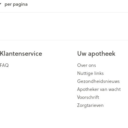
per pagina
ging
Supplementen
Insectenwe
Mondmaskers
middelen
issen
 -
id
id
Klantenservice
Uw apotheek
FAQ
Over ons
Nuttige links
Gezondheidsnieuws
Apotheker van wacht
Zelfbruiner
Scheren
Voorschrift
Zorgtarieven