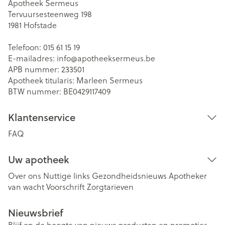
Apotheek Sermeus
Tervuursesteenweg 198
1981
Hofstade
Telefoon:
015 61 15 19
E-mailadres:
info@
apotheeksermeus.be
APB nummer:
233501
Apotheek titularis:
Marleen Sermeus
BTW nummer:
BE0429117409
Klantenservice
FAQ
Uw apotheek
Over ons
Nuttige links
Gezondheidsnieuws
Apotheker
van wacht
Voorschrift
Zorgtarieven
Nieuwsbrief
Blijf op de hoogte van nieuwe producten en promoties