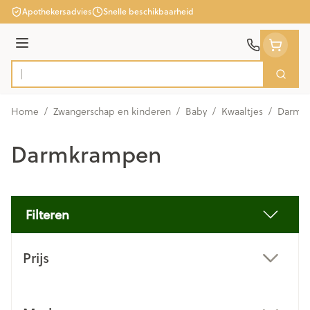
Ga naar de inhoud
Apothekersadvies
Snelle beschikbaarheid
Menu
Zoek
Product, merk, categorie...
Home
/
Zwangerschap en kinderen
/
Baby
/
Kwaaltjes
/
Darmk
Darmkrampen
Filteren
Doorgaan naar productlijst
Prijs
filter