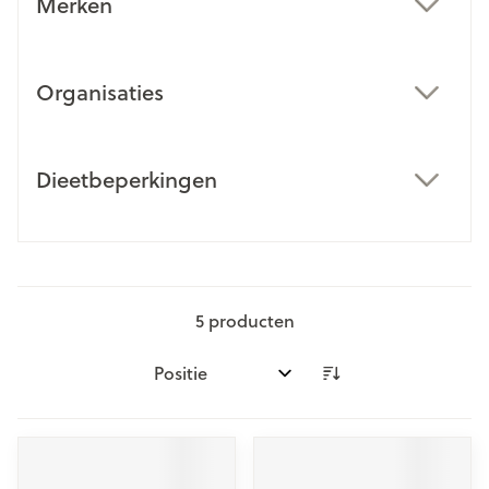
Merken
filter
Organisaties
filter
Dieetbeperkingen
filter
5
producten
Sorteer op: