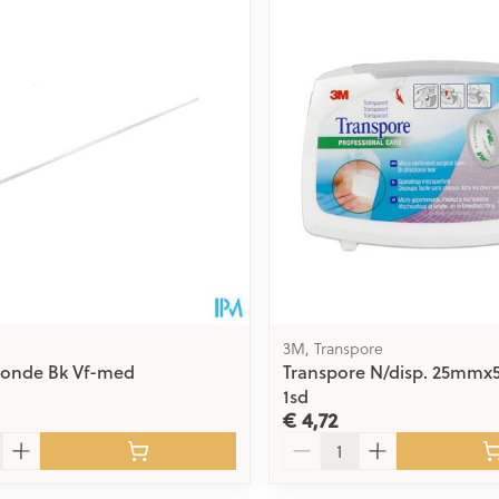
Toon meer
delen
Haar
ging
Supplementen
Insectenwe
Mondmaskers
middelen
issen
 -
id
id
3M, Transpore
sonde Bk Vf-med
Transpore N/disp. 25mmx
1sd
Zelfbruiner
Scheren
€ 4,72
Aantal