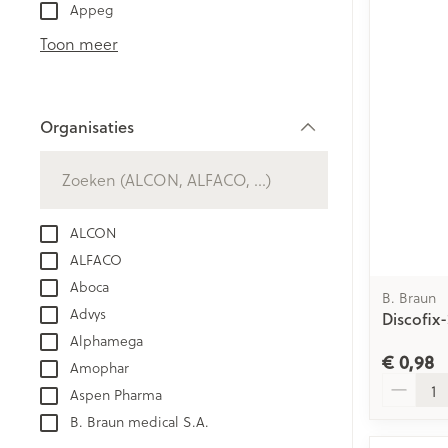
Aerosol toestel
kloven
Appeg
Creme, gel en 
Aerosol accesso
Blaren
Toon meer
Zuurstof
Eelt
Eksteroog - lik
Ademhalingsst
Organisaties
Toon meer
filter
Spieren en ge
Specifiek voo
ALCON
Naalden en sp
ALFACO
Lichaamsverzo
Infecties
Aboca
Spuiten
B. Braun
Deodorant
Advys
Discofix
Oplossing voor 
Gezichtsverzor
Alphamega
Luizen
Naalden
€ 0,98
Amophar
Aantal
Naalden voor i
Aspen Pharma
pennaalden
Diagnostica
B. Braun medical S.A.
Toon meer