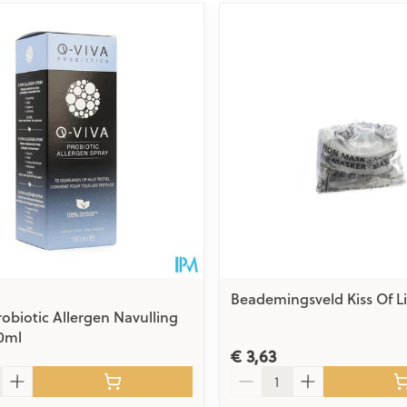
Beademingsveld Kiss Of Li
robiotic Allergen Navulling
0ml
€ 3,63
Aantal