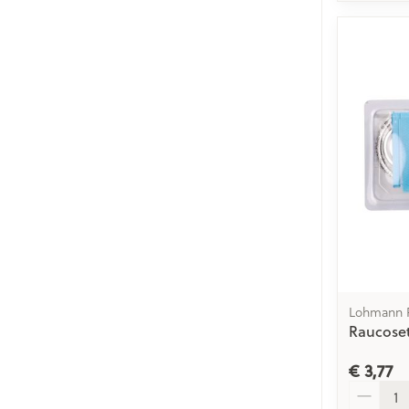
Lohmann 
Raucoset
€ 3,77
Aantal