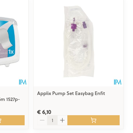
rende
Parfums en
geurproducten
Applix Pump Set Easybag Enfit
5m 1527p-
CBD
€ 6,10
Aantal