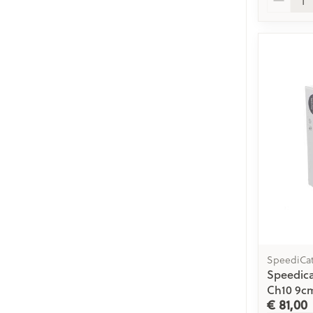
SpeediCa
Speedic
Ch10 9cm
€ 81,00