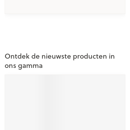
braken en gevoeligheid voor zowel licht als geluid.
Hoewel er al veel behandelingen zijn voor
hoofdpijn en migraine, zijn deze niet voor
iedereen een oplossing.
Ontdek de nieuwste producten in
ons gamma