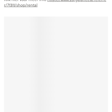
r/71311/shop/rental