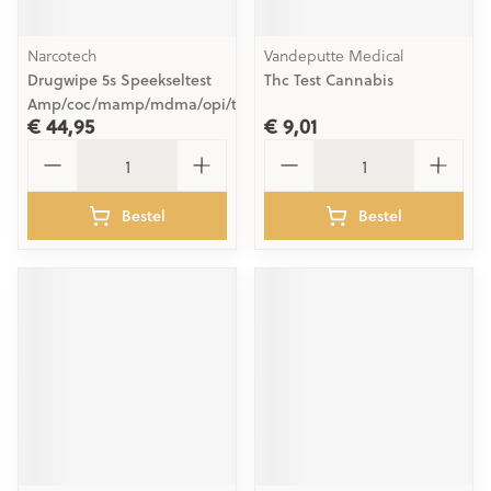
Narcotech
Vandeputte Medical
Drugwipe 5s Speekseltest
Thc Test Cannabis
Amp/coc/mamp/mdma/opi/thc
€ 44,95
€ 9,01
Aantal
Aantal
Bestel
Bestel