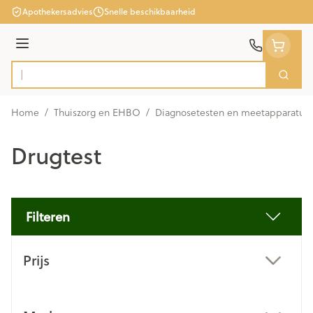
Ga naar de inhoud
Apothekersadvies
Snelle beschikbaarheid
Menu
Zoek
Product, merk, categorie...
Home
/
Thuiszorg en EHBO
/
Diagnosetesten en meetapparatuu
Drugtest
Filteren
Doorgaan naar productlijst
Prijs
filter