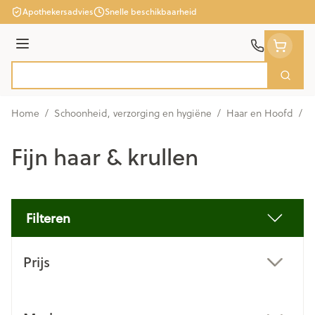
Ga naar de inhoud
Apothekersadvies
Snelle beschikbaarheid
Menu
Zoek
Product, merk, categorie...
Home
/
Schoonheid, verzorging en hygiëne
/
Haar en Hoofd
/
F
Fijn haar & krullen
Filteren
Doorgaan naar productlijst
Prijs
filter