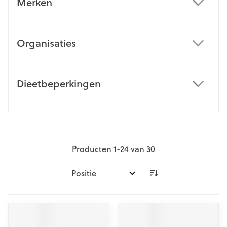
Merken
filter
Organisaties
filter
Dieetbeperkingen
filter
Producten
1
-
24
van
30
Sorteer op: