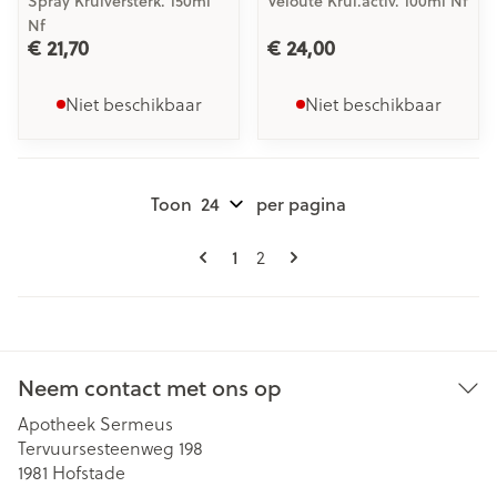
Spray Krulversterk. 150ml
Veloute Krul.activ. 100ml Nf
Nf
€ 21,70
€ 24,00
Niet beschikbaar
Niet beschikbaar
Toon
per pagina
Pagina's
U lees momenteel pagina
Pagina
1
2
Neem contact met ons op
Apotheek Sermeus
Tervuursesteenweg 198
1981
Hofstade