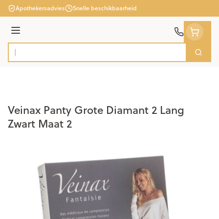
Ga naar de inhoud
Apothekersadvies
Snelle beschikbaarheid
Menu
Zoek
Product, merk, categorie...
Veinax Panty Grote Diamant 2 Lang
Zwart Maat 2