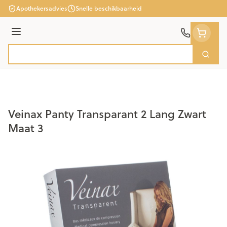
Ga naar de inhoud
Apothekersadvies
Snelle beschikbaarheid
Menu
Zoek
Product, merk, categorie...
Veinax Panty Transparant 2 Lang Zwart
Maat 3