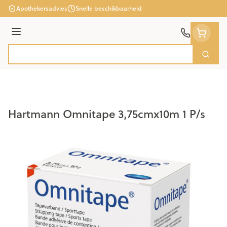
Ga naar de inhoud
Apothekersadvies
Snelle beschikbaarheid
Menu
Zoek
Product, merk, categorie...
Hartmann Omnitape 3,75cmx10m 1 P/s