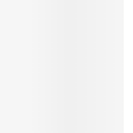
rende
Parfums en
geurproducten
CBD