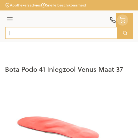
Ga naar de inhoud
Apothekersadvies
Snelle beschikbaarheid
Menu
Zoek
Product, merk, categorie...
Bota Podo 41 Inlegzool Venus Maat 37