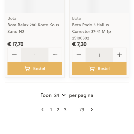
Bota
Bota
Bota Relax 280 Korte Kous
Bota Podo 3 Hallux
Zand N2
Corrector 37-41 M 1p
25100302
€ 17,70
€ 7,30
Aantal
Aantal
Bestel
Bestel
Toon
per pagina
Pagina's
U lees momenteel pagina
Pagina
Pagina
Pagina
1
2
3
...
79