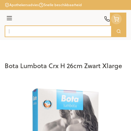
Ga naar de inhoud
Apothekersadvies
Snelle beschikbaarheid
Menu
Zoek
Product, merk, categorie...
Bota Lumbota Crx H 26cm Zwart Xlarge