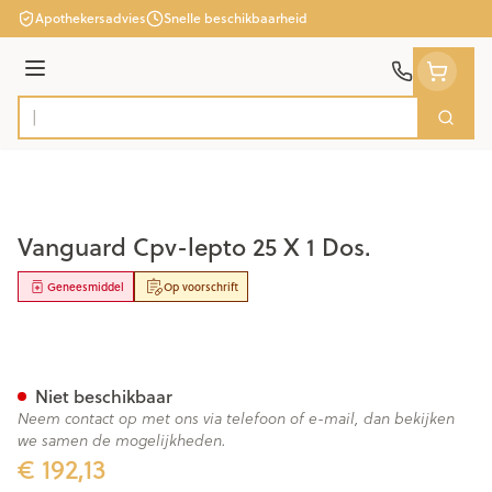
Ga naar de inhoud
Apothekersadvies
Snelle beschikbaarheid
Menu
Zoek
Product, merk, categorie...
Vanguard Cpv-lepto 25 X 1 Dos.
Geneesmiddel
Op voorschrift
Vanguard Cpv-lepto 25 X 1 Do
Niet beschikbaar
Neem contact op met ons via telefoon of e-mail, dan bekijken
we samen de mogelijkheden.
€ 192,13