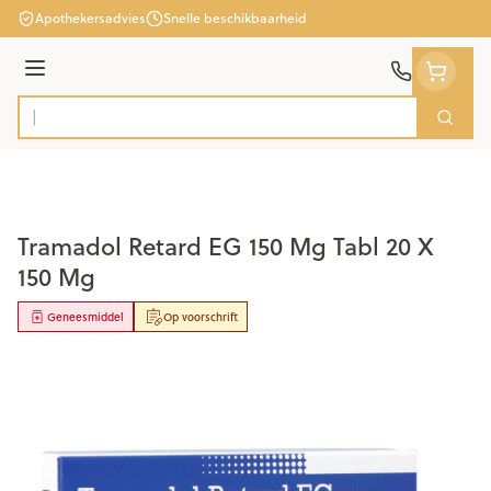
Ga naar de inhoud
Apothekersadvies
Snelle beschikbaarheid
Menu
Zoek
Product, merk, categorie...
Tramadol Retard EG 150 Mg Tabl 20 X
150 Mg
Geneesmiddel
Op voorschrift