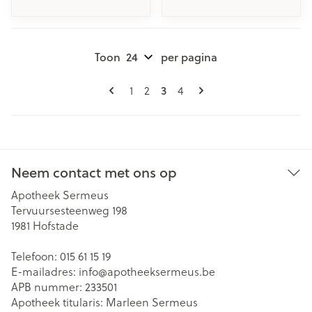
Toon
per pagina
Pagina's
U lees momenteel pagina
Pagina
Pagina
Pagina
1
2
3
4
Neem contact met ons op
Apotheek Sermeus
Tervuursesteenweg 198
1981
Hofstade
Telefoon:
015 61 15 19
E-mailadres:
info@
apotheeksermeus.be
APB nummer:
233501
Apotheek titularis:
Marleen Sermeus