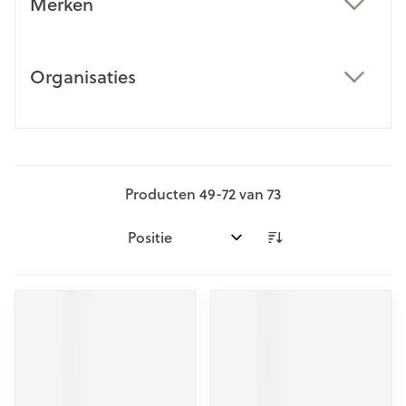
Merken
filter
Organisaties
filter
Producten
49
-
72
van
73
Sorteer op: