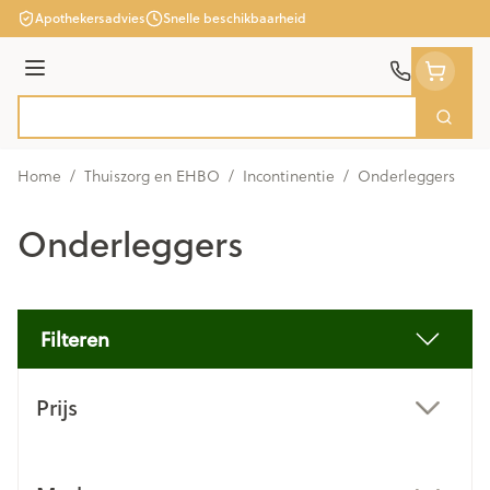
Ga naar de inhoud
Apothekersadvies
Snelle beschikbaarheid
Menu
Zoek
Product, merk, categorie...
Home
/
Thuiszorg en EHBO
/
Incontinentie
/
Onderleggers
Onderleggers
Filteren
Doorgaan naar productlijst
Prijs
filter