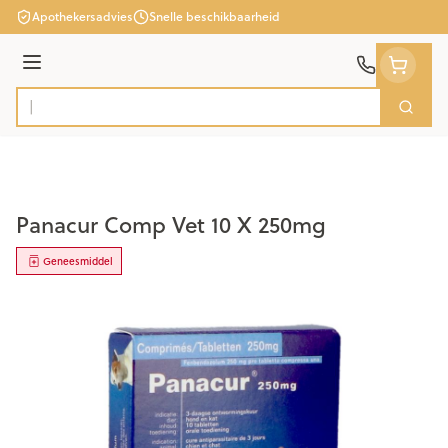
Ga naar de inhoud
Apothekersadvies
Snelle beschikbaarheid
Menu
Zoek
Product, merk, categorie...
Panacur Comp Vet 10 X 250mg
Geneesmiddel