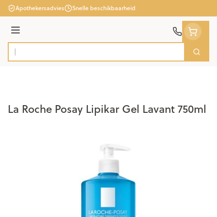
Ga naar de inhoud
Apothekersadvies
Snelle beschikbaarheid
Menu
Zoek
Product, merk, categorie...
La Roche Posay Lipikar Gel Lavant 750ml