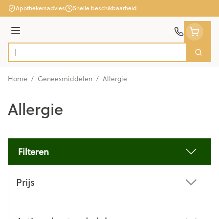
Ga naar de inhoud
Apothekersadvies
Snelle beschikbaarheid
Menu
Zoek
Product, merk, categorie...
Home
/
Geneesmiddelen
/
Allergie
Allergie
Filteren
Doorgaan naar productlijst
Prijs
filter