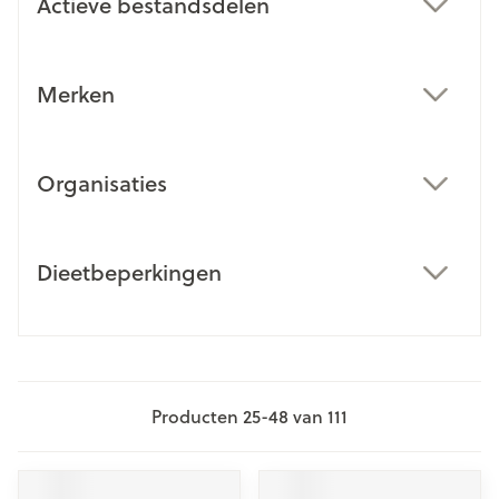
Actieve bestandsdelen
filter
Merken
filter
Organisaties
filter
Dieetbeperkingen
filter
Producten
25
-
48
van
111