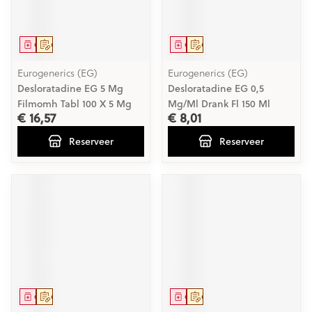
Geneesmiddel
Op voorschrift
Geneesmiddel
Op voorschrift
Eurogenerics (EG)
Eurogenerics (EG)
Desloratadine EG 5 Mg
Desloratadine EG 0,5
Filmomh Tabl 100 X 5 Mg
Mg/Ml Drank Fl 150 Ml
€ 16,57
€ 8,01
Reserveer
Reserveer
Geneesmiddel
Op voorschrift
Geneesmiddel
Op voorschrift