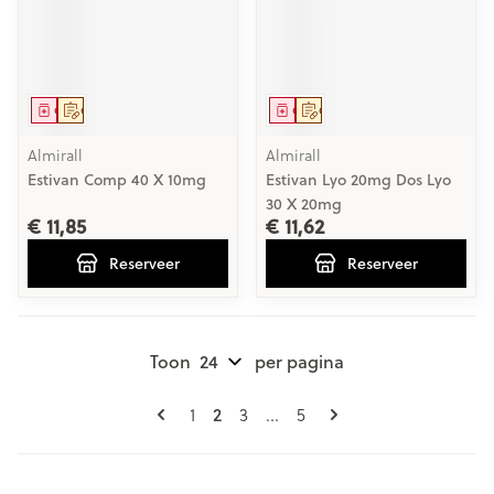
Geneesmiddel
Op voorschrift
Geneesmiddel
Op voorschrift
Almirall
Almirall
Estivan Comp 40 X 10mg
Estivan Lyo 20mg Dos Lyo
30 X 20mg
€ 11,85
€ 11,62
Reserveer
Reserveer
Toon
per pagina
Pagina's
U lees momenteel pagina
Pagina
2
Pagina
Pagina
1
3
...
5