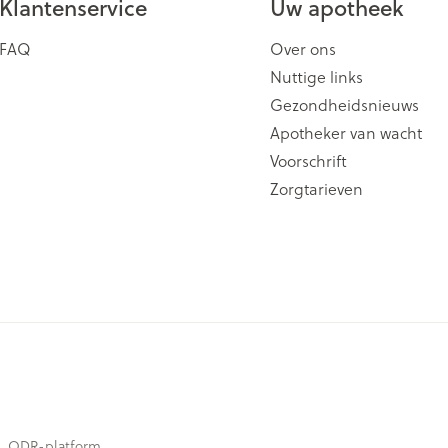
Klantenservice
Uw apotheek
ging
Supplementen
Insectenwe
FAQ
Over ons
Mondmaskers
middelen
issen
Nuttige links
Gezondheidsnieuws
 -
id
Apotheker van wacht
Voorschrift
id
Zorgtarieven
Zelfbruiner
Scheren
ODR-platform