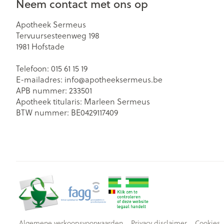
Neem contact met ons op
Gezichtsverzor
Apotheek Sermeus
Pillendozen en
Tervuursesteenweg 198
accessoires
Pigmentstoorn
1981
Hofstade
Gevoelige huid
geïrriteerde hu
Telefoon:
015 61 15 19
E-mailadres:
info@
apotheeksermeus.be
Gemengde hu
APB nummer:
233501
Doffe huid
Apotheek titularis:
Marleen Sermeus
BTW nummer:
BE0429117409
Toon meer
Snurken
Algemene verkoopsvoorwaarden
Privacy disclaimer
Cookies