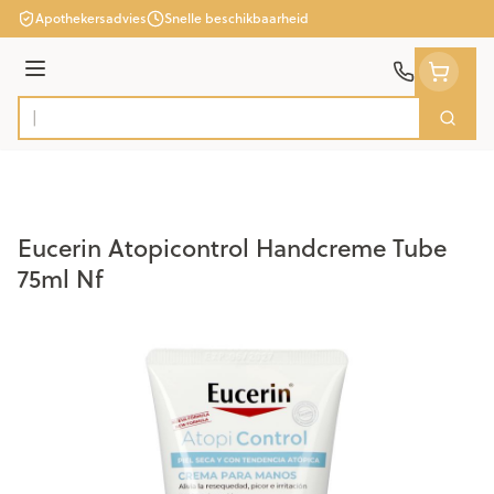
Ga naar de inhoud
Apothekersadvies
Snelle beschikbaarheid
Menu
Zoek
Product, merk, categorie...
Eucerin Atopicontrol Handcreme Tube
75ml Nf