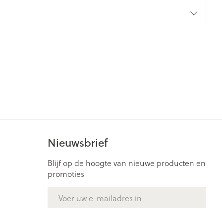
rende
Parfums en
geurproducten
Nieuwsbrief
CBD
Blijf op de hoogte van nieuwe producten en
promoties
E-mail adres