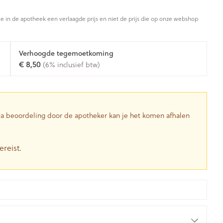
Toon meer
je in de apotheek een verlaagde prijs en niet de prijs die op onze webshop
Diagnosetesten en
stress
Vlooien en teken
Mond en keel
meetapparatuur
Oren
Zuigtabletten
Verhoogde tegemoetkoming
Alcoholtest
g
Oordopjes
€ 8,50
(6% inclusief btw)
herapie -
Mond, muil of snavel
en -druppels
Spray - oplossing
Bloeddrukmeter
ls
Oorreiniging
Cholesteroltest
zen
Oordruppels
Hartslagmeter
ulpmiddelen
 Na beoordeling door de apotheker kan je het komen afhalen
Toon meer
ereist.
herming
Hygiëne
Ergonomie
nning en -
Aambeien
s
Bad en douche
Ademhaling en zuurstof
je
Badkamer