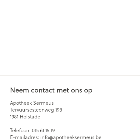
Gezichtsverzor
Pillendozen en
accessoires
Pigmentstoorn
Gevoelige huid
geïrriteerde hu
Gemengde hu
Doffe huid
Toon meer
Neem contact met ons op
Snurken
Apotheek Sermeus
Tervuursesteenweg 198
1981
Hofstade
Telefoon:
015 61 15 19
E-mailadres:
info@
apotheeksermeus.be