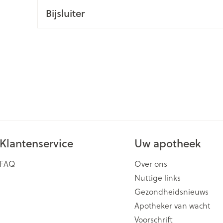
Bijsluiter
ging
Supplementen
Insectenwe
Mondmaskers
middelen
issen
 -
id
id
Klantenservice
Uw apotheek
Zelfbruiner
Scheren
FAQ
Over ons
Nuttige links
Gezondheidsnieuws
Apotheker van wacht
Voorschrift