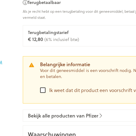
Terugbetaalbaar
0+ categorie
Als je recht hebt op een terugbetaling voor dit geneesmiddel, betaal 
Wondzorg
EHBO
vermeld staat.
ie
ven
Homeopathie
Spieren en gewrichten
Gemoed en 
Ogen
Neus
Neus
Ogen
eneeskunde categorie
Vilt
Podologie
n
Ooginfecties
Tabletten
Terugbetalingstarief
Spray
Oogspoelin
€ 12,80
(6% inclusief btw)
Handschoenen
Cold - Hot t
Oren
Ogen
Anti allergische en anti
Neussprays 
 en EHBO categorie
denborstels
Oogdruppe
warm/koud
inflammatoire middelen
al
Wondhelend
los
Creme - gel
Verbanddo
 antiviraal
Ontzwellende middelen
insecten categorie
Brandwonden
 pluimen
Accessoires
Belangrijke informatie
Droge ogen
Medische h
Glaucoom
Voor dit geneesmiddel is een voorschrift nodig.
Toon meer
en betalen.
ddelen categorie
Toon meer
Toon meer
Ik weet dat dit product een voorschrift v
en
e en
Nagels
Diabetes
Zonnebesc
Stoma
Hart- en bloedvaten
Bloedverdu
stolling
Bekijk alle producten van Pfizer
eelt en
Nagellak
Bloedglucosemeter
Aftersun
Stomazakje
len
Kalk- en schimmelnagels
Teststrips en naalden
Lippen
Stomaplaat
spray
ires
Waarschuwingen