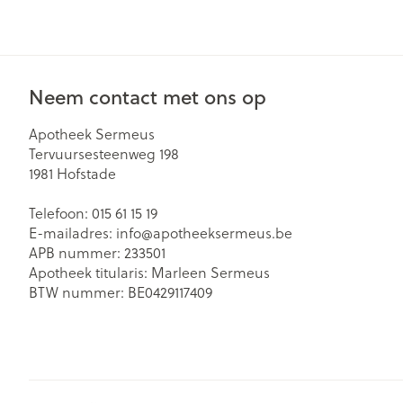
Gezichtsverzor
Pillendozen en
accessoires
Pigmentstoorn
Neem contact met ons op
Gevoelige huid
geïrriteerde hu
Apotheek Sermeus
Gemengde hu
Tervuursesteenweg 198
1981
Hofstade
Doffe huid
Toon meer
Telefoon:
015 61 15 19
E-mailadres:
info@
apotheeksermeus.be
APB nummer:
233501
Apotheek titularis:
Marleen Sermeus
Snurken
BTW nummer:
BE0429117409