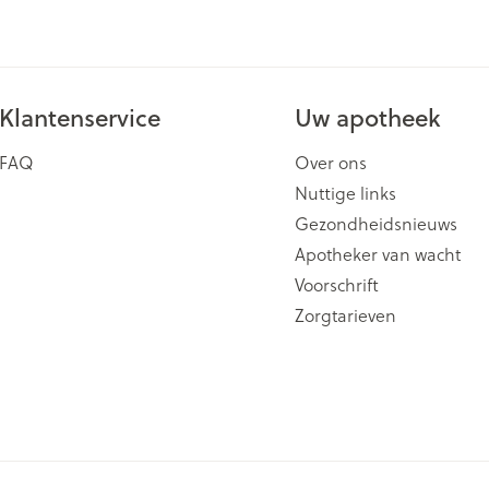
ging
Supplementen
Insectenwe
Mondmaskers
middelen
issen
Klantenservice
Uw apotheek
 -
id
FAQ
Over ons
id
Nuttige links
Gezondheidsnieuws
Apotheker van wacht
Voorschrift
Zorgtarieven
Zelfbruiner
Scheren