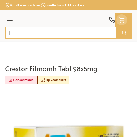
Ga naar de inhoud
Apothekersadvies
Snelle beschikbaarheid
Menu
Zoek
Product, merk, categorie...
Crestor Filmomh Tabl 98x5mg
Geneesmiddel
Op voorschrift