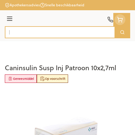
Ga naar de inhoud
Apothekersadvies
Snelle beschikbaarheid
Menu
Zoek
Product, merk, categorie...
Caninsulin Susp Inj Patroon 10x2,7ml
Geneesmiddel
Op voorschrift