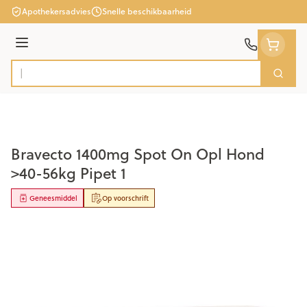
Ga naar de inhoud
Apothekersadvies
Snelle beschikbaarheid
Menu
Zoek
Product, merk, categorie...
Bravecto 1400mg Spot On Opl Hond
>40-56kg Pipet 1
Geneesmiddel
Op voorschrift