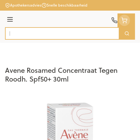
Ga naar de inhoud
Apothekersadvies
Snelle beschikbaarheid
Menu
Zoek
Product, merk, categorie...
Avene Rosamed Concentraat Tegen
Roodh. Spf50+ 30ml