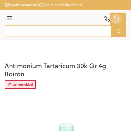
Ga naar de inhoud
Apothekersadvies
Snelle beschikbaarheid
Menu
Zoek
Product, merk, categorie...
Antimonium Tartaricum 30k Gr 4g
Boiron
Geneesmiddel