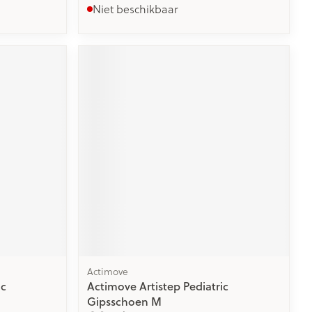
Niet beschikbaar
Actimove
ic
Actimove Artistep Pediatric
Gipsschoen M