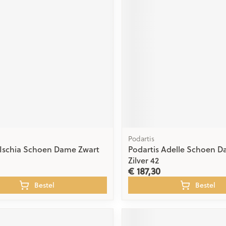
ging
Supplementen
Insectenwe
Mondmaskers
middelen
issen
 -
id
id
Podartis
 Ischia Schoen Dame Zwart
Podartis Adelle Schoen D
Zelfbruiner
Scheren
Zilver 42
€ 187,30
Bestel
Bestel