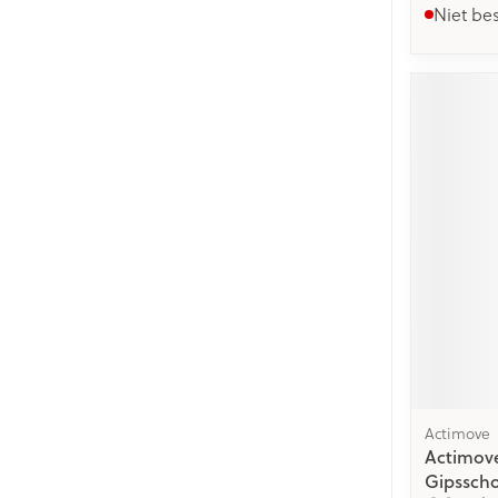
Niet be
Actimove
Actimove
Gipsscho