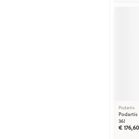
Podartis
Podarti
36l
€ 176,60