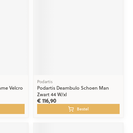
rende
Parfums en
geurproducten
Podartis
ame Velcro
Podartis Deambulo Schoen Man
CBD
Zwart 44 W/xl
€ 116,90
Bestel