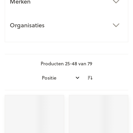
Merken
filter
Organisaties
filter
Producten
25
-
48
van
79
Sorteer op: