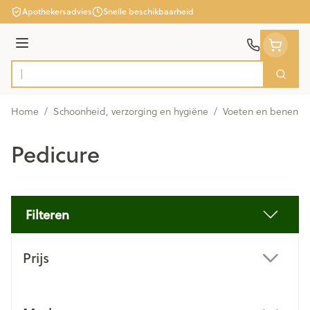
Ga naar de inhoud
Apothekersadvies
Snelle beschikbaarheid
Menu
Zoek
Product, merk, categorie...
Home
/
Schoonheid, verzorging en hygiëne
/
Voeten en benen
/
Pedicure
Filteren
Doorgaan naar productlijst
Prijs
filter