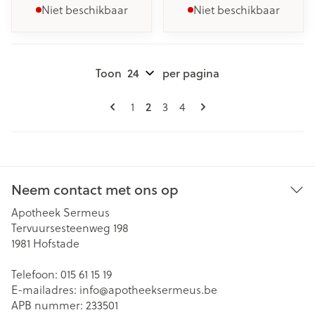
Niet beschikbaar
Niet beschikbaar
Toon
per pagina
Pagina's
U lees momenteel pagina
Pagina
Pagina
Pagina
1
2
3
4
Neem contact met ons op
Apotheek Sermeus
Tervuursesteenweg 198
1981
Hofstade
Telefoon:
015 61 15 19
E-mailadres:
info@
apotheeksermeus.be
APB nummer:
233501