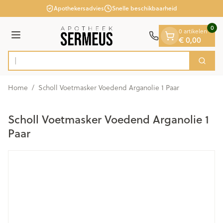
Dia 1 van 1
Ga naar de inhoud
Apothekersadvies
Snelle beschikbaarheid
0
0 artikelen
€ 0,00
Menu
O
Zoek
Product, merk, categorie...
Home
/
Scholl Voetmasker Voedend Arganolie 1 Paar
Scholl Voetmasker Voedend Arganolie 1
Paar