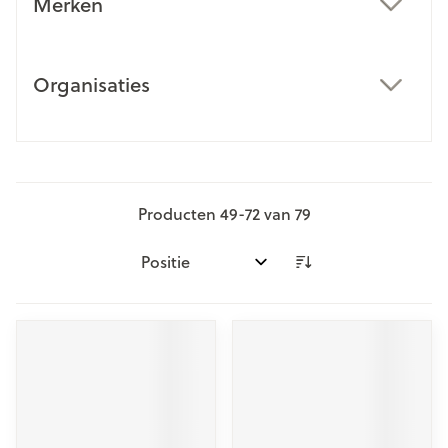
Merken
filter
Organisaties
filter
Producten
49
-
72
van
79
Sorteer op: