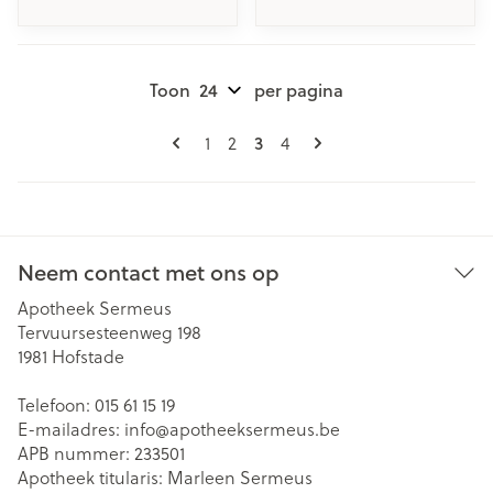
Toon
per pagina
Pagina's
U lees momenteel pagina
Pagina
Pagina
3
Pagina
1
2
4
Neem contact met ons op
Apotheek Sermeus
Tervuursesteenweg 198
1981
Hofstade
Telefoon:
015 61 15 19
E-mailadres:
info@
apotheeksermeus.be
APB nummer:
233501
Apotheek titularis:
Marleen Sermeus