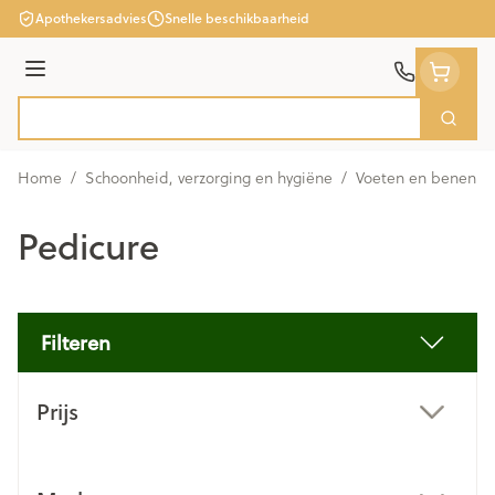
Ga naar de inhoud
Apothekersadvies
Snelle beschikbaarheid
Menu
Zoek
Product, merk, categorie...
Home
/
Schoonheid, verzorging en hygiëne
/
Voeten en benen
/
Pedicure
Filteren
Doorgaan naar productlijst
Prijs
filter