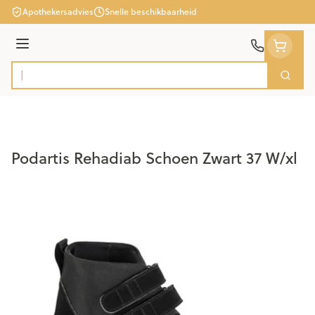
Ga naar de inhoud
Apothekersadvies
Snelle beschikbaarheid
Menu
Zoek
Product, merk, categorie...
Podartis Rehadiab Schoen Zwart 37 W/xl