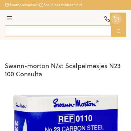
Ga naar de inhoud
Apothekersadvies
Snelle beschikbaarheid
Menu
Zoek
Product, merk, categorie...
Swann-morton N/st Scalpelmesjes N23
100 Consulta