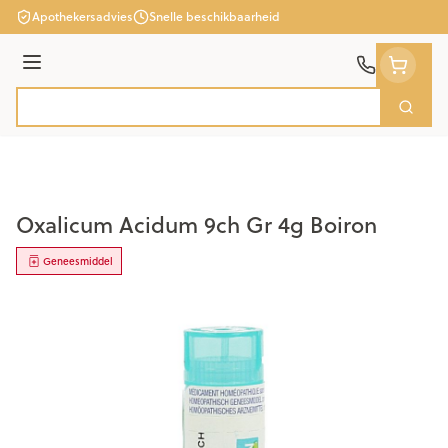
Ga naar de inhoud
Apothekersadvies
Snelle beschikbaarheid
Menu
Zoek
Product, merk, categorie...
Oxalicum Acidum 9ch Gr 4g Boiron
Geneesmiddel