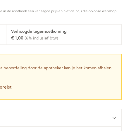
Toon meer
je in de apotheek een verlaagde prijs en niet de prijs die op onze webshop
Diagnosetesten en
stress
Vlooien en teken
Mond en keel
meetapparatuur
Oren
Zuigtabletten
Verhoogde tegemoetkoming
Alcoholtest
g
Oordopjes
€ 1,00
(6% inclusief btw)
herapie -
Mond, muil of snavel
en -druppels
Spray - oplossing
Bloeddrukmeter
ls
Oorreiniging
Cholesteroltest
zen
Oordruppels
Hartslagmeter
ulpmiddelen
 Na beoordeling door de apotheker kan je het komen afhalen
Toon meer
ereist.
herming
Hygiëne
Ergonomie
nning en -
Aambeien
s
Bad en douche
Ademhaling en zuurstof
je
Badkamer