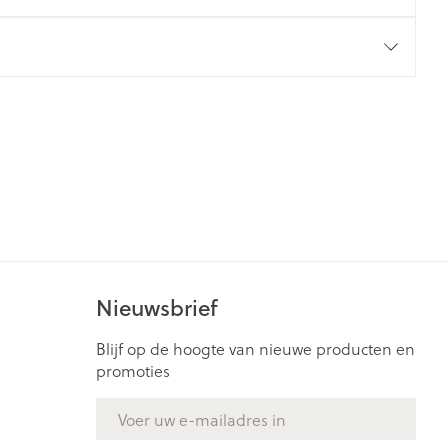
rende
Parfums en
geurproducten
Nieuwsbrief
CBD
Blijf op de hoogte van nieuwe producten en
promoties
E-mail adres