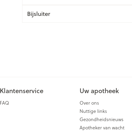
ging
Supplementen
Insectenwe
Bijsluiter
Mondmaskers
middelen
issen
 -
id
id
Klantenservice
Uw apotheek
Zelfbruiner
Scheren
FAQ
Over ons
Nuttige links
Gezondheidsnieuws
Apotheker van wacht