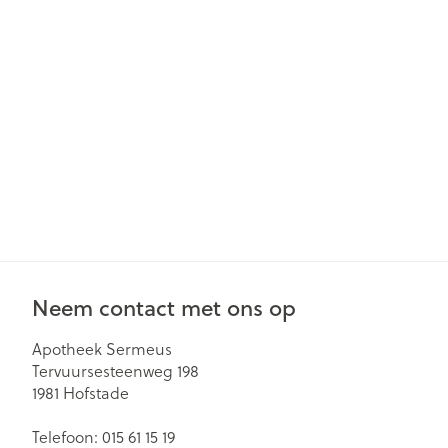
Gezichtsverzor
Pillendozen en
accessoires
Pigmentstoorn
Gevoelige huid
geïrriteerde hu
Gemengde hu
Doffe huid
Toon meer
Neem contact met ons op
Snurken
Apotheek Sermeus
Tervuursesteenweg 198
1981
Hofstade
Telefoon:
015 61 15 19