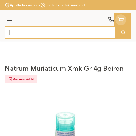
Ga naar de inhoud
Apothekersadvies
Snelle beschikbaarheid
Menu
Zoek
Product, merk, categorie...
Natrum Muriaticum Xmk Gr 4g Boiron
Geneesmiddel