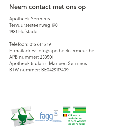
Neem contact met ons op
Zuurstof
Eelt
Eksteroog - lik
Ademhalingsst
Apotheek Sermeus
Tervuursesteenweg 198
Toon meer
1981
Hofstade
Spieren en ge
Telefoon:
015 61 15 19
E-mailadres:
info@
apotheeksermeus.be
Specifiek voo
APB nummer:
233501
Naalden en sp
Apotheek titularis:
Marleen Sermeus
Lichaamsverzo
Infecties
BTW nummer:
BE0429117409
Spuiten
Deodorant
Oplossing voor 
Gezichtsverzor
Luizen
Naalden
Naalden voor i
pennaalden
Diagnostica
Toon meer
Diergeneesmid