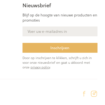
Bed
Nieuwsbrief
ng zon
Doorliggen - decubitis
ie
Urinewegen
Blijf op de hoogte van nieuwe producten en
Toon meer
promoties
E-mail adres
id, spanning
Stoppen met roken
t en intieme
Gezichtsreiniging -
ontschminken
n Orthopedie
Instrumenten
Inschrijven
sche
Anti tumor middelen
en
Reinigingsmelk, - crème, -
Door op inschrijven te klikken, schrijft u zich in
ie
olie en gel
voor onze nieuwsbrief en gaat u akkoord met
onze
privacy policy
.
jn
Tonic - lotion
Anesthesie
zorging
Micellair water
Specifiek voor de ogen
ie
Diverse geneesmiddelen
et
Toon meer