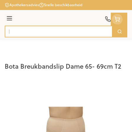
Ga naar de inhoud
Apothekersadvies
Snelle beschikbaarheid
Menu
Zoek
Product, merk, categorie...
Bota Breukbandslip Dame 65- 69cm T2