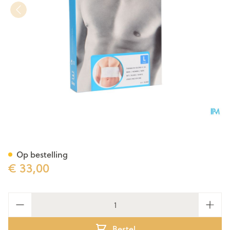
Bota Thorax Es Man Velcro H 
Op bestelling
€ 33,00
Aantal
Bestel