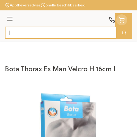
Ga naar de inhoud
Apothekersadvies
Snelle beschikbaarheid
Menu
Zoek
Product, merk, categorie...
Bota Thorax Es Man Velcro H 16cm l