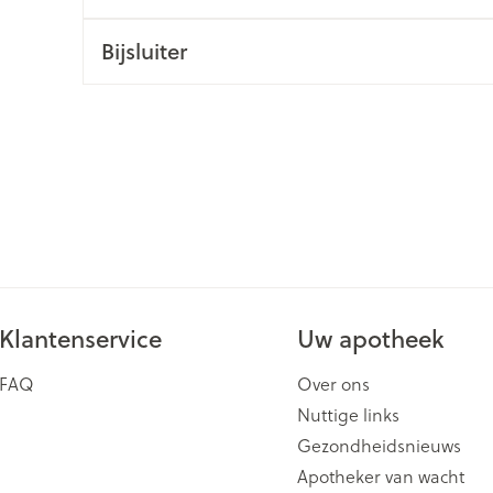
ging
Supplementen
Insectenwe
Bijsluiter
Mondmaskers
middelen
issen
 -
id
id
Klantenservice
Uw apotheek
Zelfbruiner
Scheren
FAQ
Over ons
Nuttige links
Gezondheidsnieuws
Apotheker van wacht