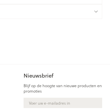
rende
Parfums en
geurproducten
Nieuwsbrief
CBD
Blijf op de hoogte van nieuwe producten en
promoties
E-mail adres