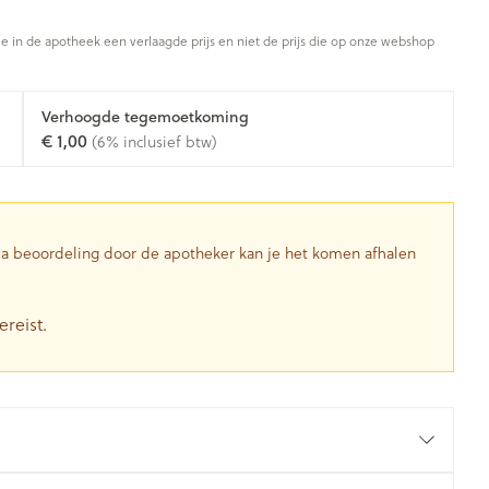
Toon meer
je in de apotheek een verlaagde prijs en niet de prijs die op onze webshop
Diagnosetesten en
stress
Vlooien en teken
Mond en keel
meetapparatuur
Oren
Zuigtabletten
Verhoogde tegemoetkoming
Alcoholtest
g
Oordopjes
€ 1,00
(6% inclusief btw)
herapie -
Mond, muil of snavel
en -druppels
Spray - oplossing
Bloeddrukmeter
ls
Oorreiniging
Cholesteroltest
zen
Oordruppels
Hartslagmeter
ulpmiddelen
 Na beoordeling door de apotheker kan je het komen afhalen
Toon meer
ereist.
herming
Hygiëne
Ergonomie
nning en -
Aambeien
s
Bad en douche
Ademhaling en zuurstof
je
Badkamer