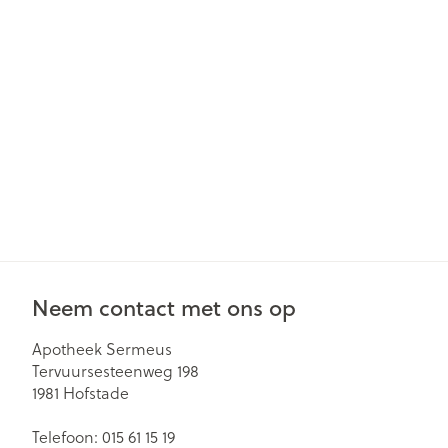
Gezichtsverzor
Pillendozen en
accessoires
Pigmentstoorn
Gevoelige huid
geïrriteerde hu
Gemengde hu
Doffe huid
Toon meer
Neem contact met ons op
Snurken
Apotheek Sermeus
Tervuursesteenweg 198
1981
Hofstade
Telefoon:
015 61 15 19