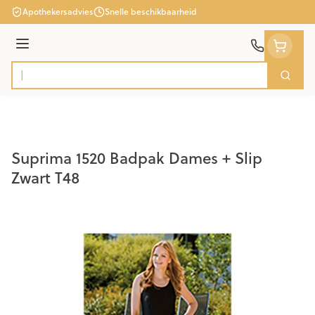
Ga naar de inhoud
Apothekersadvies
Snelle beschikbaarheid
Menu
Zoek
Product, merk, categorie...
Suprima 1520 Badpak Dames + Slip
Zwart T48