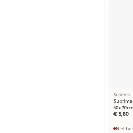
Suprima
Suprima
50x 70c
€ 5,80
Niet be