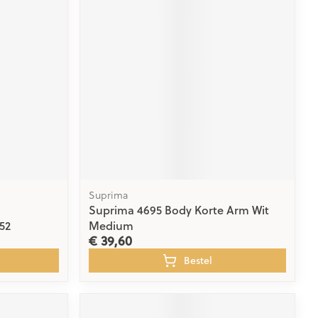
rende
Parfums en
geurproducten
Suprima
Suprima 4695 Body Korte Arm Wit
CBD
52
Medium
€ 39,60
Bestel