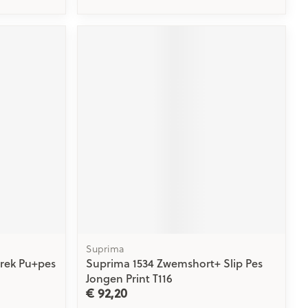
Suprima
rek Pu+pes
Suprima 1534 Zwemshort+ Slip Pes
Jongen Print T116
€ 92,20