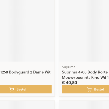
ging
Supplementen
Insectenwe
Mondmaskers
middelen
issen
 -
id
id
Suprima
 1258 Bodyguard 2 Dame Wit
Suprima 4700 Body Korte
Zelfbruiner
Scheren
Mouw+beenrits Kind Wit 1
€ 40,80
Bestel
Bestel